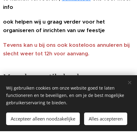
info
ook helpen wij u graag verder voor het
organiseren of inrichten van uw feestje
Tevens kan u bij ons ook kosteloo
s annuleren bij
slecht weer
tot 12h voor aanvang.
Meerdere artikelen huren op
dezelfde dag en plaats ??
Wij gebruiken cookies om onze website goed te laten
functioneren en te beveiligen, en om je de best mogelijke
contacteer ons vrijblijvend voor
gebruikerservaring te bieden.
een offerte
Accepteer alleen noodzakelijke
Alles accepteren